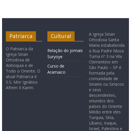
A Igreja Sirian
Patriarca
Cultural
Ortodoxa Santa
Maria estabelecida
O Patriarca da
Relação do jornais
a Rua Padre Musa
Igreja Sirian
Tuma nº 3 na Vila
Suryoye
Ortodoxa de
Clementino em
Antioquia e de
Curso de
São Paulo – SP é
Todo o Oriente. O
Aramaico
formada pela
atual Patriarca é
comunidade de
S.S. Mor Ignátios
Sirianis ou Siríacos
Afrem II Karim.
e seus
descendentes,
oriundos dos
países do Oriente
Médio entre eles
Turquia, Síria,
Líbano, Iraque,
Israel, Palestina e