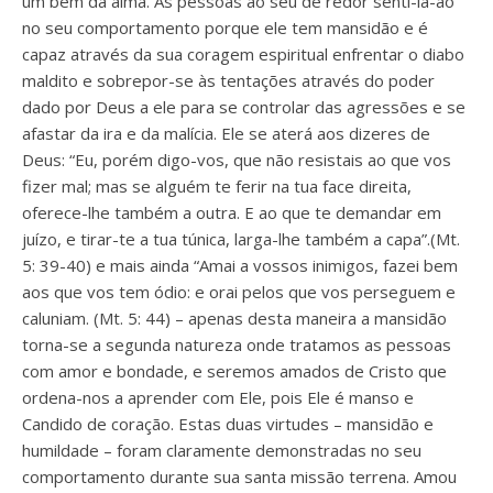
um bem da alma. As pessoas ao seu de redor senti-la-ão
no seu comportamento porque ele tem mansidão e é
capaz através da sua coragem espiritual enfrentar o diabo
maldito e sobrepor-se às tentações através do poder
dado por Deus a ele para se controlar das agressões e se
afastar da ira e da malícia. Ele se aterá aos dizeres de
Deus: “Eu, porém digo-vos, que não resistais ao que vos
fizer mal; mas se alguém te ferir na tua face direita,
oferece-lhe também a outra. E ao que te demandar em
juízo, e tirar-te a tua túnica, larga-lhe também a capa”.(Mt.
5: 39-40) e mais ainda “Amai a vossos inimigos, fazei bem
aos que vos tem ódio: e orai pelos que vos perseguem e
caluniam. (Mt. 5: 44) – apenas desta maneira a mansidão
torna-se a segunda natureza onde tratamos as pessoas
com amor e bondade, e seremos amados de Cristo que
ordena-nos a aprender com Ele, pois Ele é manso e
Candido de coração. Estas duas virtudes – mansidão e
humildade – foram claramente demonstradas no seu
comportamento durante sua santa missão terrena. Amou