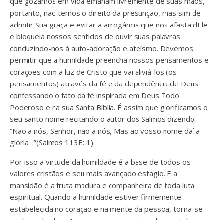
que gozamos em vida emanam livremente de suas mãos,
portanto, não temos o direito da presunção, mas sim de
admitir Sua graça e evitar a arrogância que nos afasta dEle
e bloqueia nossos sentidos de ouvir suas palavras
conduzindo-nos à auto-adoração e ateísmo. Devemos
permitir que a humildade preencha nossos pensamentos e
corações com a luz de Cristo que vai aliviá-los (os
pensamentos) através da fé e da dependência de Deus
confessando o fato da fé inspirada em Deus Todo
Poderoso e na sua Santa Bíblia. É assim que glorificamos o
seu santo nome recitando o autor dos Salmos dizendo:
“Não a nós, Senhor, não a nós, Mas ao vosso nome daí a
glória…”(Salmos 113B: 1).
Por isso a virtude da humildade é a base de todos os
valores cristãos e seu mais avançado estagio. E a
mansidão é a fruta madura e companheira de toda luta
espiritual. Quando a humildade estiver firmemente
estabelecida no coração e na mente da pessoa, torna-se