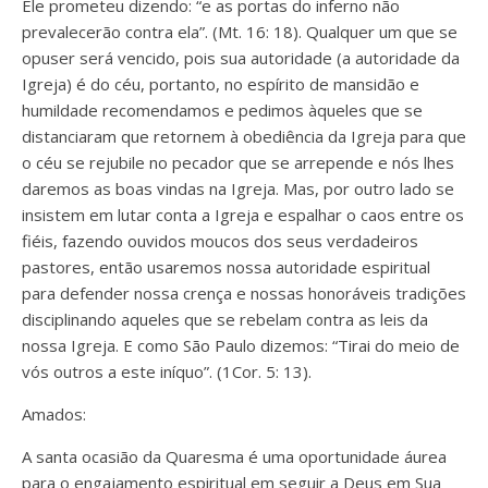
Ele prometeu dizendo: “e as portas do inferno não
prevalecerão contra ela”. (Mt. 16: 18). Qualquer um que se
opuser será vencido, pois sua autoridade (a autoridade da
Igreja) é do céu, portanto, no espírito de mansidão e
humildade recomendamos e pedimos àqueles que se
distanciaram que retornem à obediência da Igreja para que
o céu se rejubile no pecador que se arrepende e nós lhes
daremos as boas vindas na Igreja. Mas, por outro lado se
insistem em lutar conta a Igreja e espalhar o caos entre os
fiéis, fazendo ouvidos moucos dos seus verdadeiros
pastores, então usaremos nossa autoridade espiritual
para defender nossa crença e nossas honoráveis tradições
disciplinando aqueles que se rebelam contra as leis da
nossa Igreja. E como São Paulo dizemos: “Tirai do meio de
vós outros a este iníquo”. (1Cor. 5: 13).
Amados:
A santa ocasião da Quaresma é uma oportunidade áurea
para o engajamento espiritual em seguir a Deus em Sua