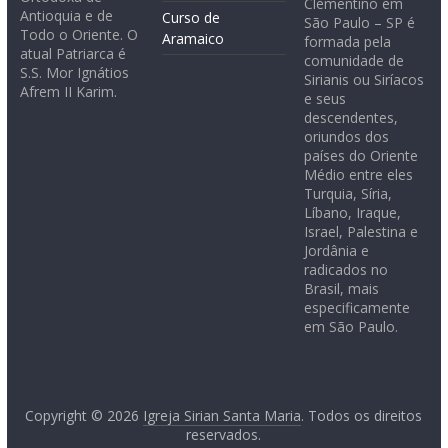
Clementino em
Antioquia e de
Curso de
São Paulo – SP é
Todo o Oriente. O
Aramaico
formada pela
atual Patriarca é
comunidade de
S.S. Mor Ignátios
Sirianis ou Siríacos
Afrem II Karim.
e seus
descendentes,
oriundos dos
países do Oriente
Médio entre eles
Turquia, Síria,
Líbano, Iraque,
Israel, Palestina e
Jordânia e
radicados no
Brasil, mais
especificamente
em São Paulo.
Copyright © 2026
Igreja Sirian Santa Maria
. Todos os direitos
reservados.