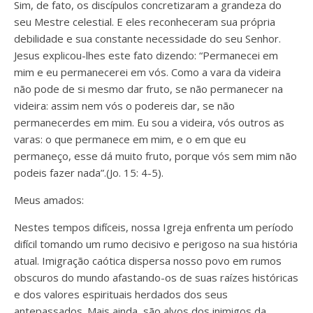
Sim, de fato, os discípulos concretizaram a grandeza do
seu Mestre celestial. E eles reconheceram sua própria
debilidade e sua constante necessidade do seu Senhor.
Jesus explicou-lhes este fato dizendo: “Permanecei em
mim e eu permanecerei em vós. Como a vara da videira
não pode de si mesmo dar fruto, se não permanecer na
videira: assim nem vós o podereis dar, se não
permanecerdes em mim. Eu sou a videira, vós outros as
varas: o que permanece em mim, e o em que eu
permaneço, esse dá muito fruto, porque vós sem mim não
podeis fazer nada”.(Jo. 15: 4-5).
Meus amados:
Nestes tempos difíceis, nossa Igreja enfrenta um período
difícil tomando um rumo decisivo e perigoso na sua história
atual. Imigração caótica dispersa nosso povo em rumos
obscuros do mundo afastando-os de suas raízes históricas
e dos valores espirituais herdados dos seus
antepassados. Mais ainda, são alvos dos inimigos da