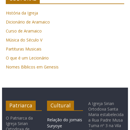
História da Igreja
Dicionário de Aramaico
Curso de Aramaico
Música do Século V
Partituras Musicais
O que é um Lecionário
Nomes Bíblicos em Genesis
A Igreja Sirian
Patriarca
Cultural
Ortodoxa Santa
Maria estabelecida
O Patriarca da
Relação do jornais
a Rua Padre Musa
Igreja Sirian
Tuma nº 3 na Vila
Suryoye
Ortodoxa de