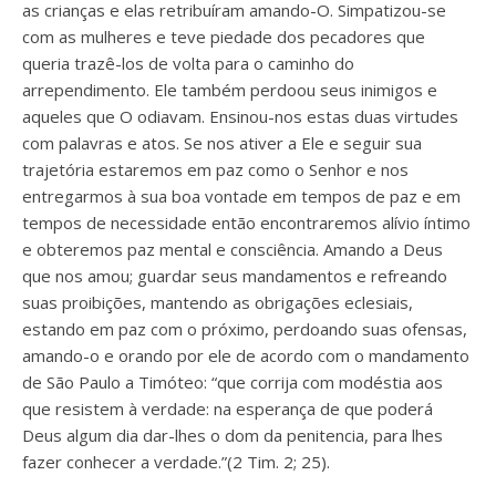
as crianças e elas retribuíram amando-O. Simpatizou-se
com as mulheres e teve piedade dos pecadores que
queria trazê-los de volta para o caminho do
arrependimento. Ele também perdoou seus inimigos e
aqueles que O odiavam. Ensinou-nos estas duas virtudes
com palavras e atos. Se nos ativer a Ele e seguir sua
trajetória estaremos em paz como o Senhor e nos
entregarmos à sua boa vontade em tempos de paz e em
tempos de necessidade então encontraremos alívio íntimo
e obteremos paz mental e consciência. Amando a Deus
que nos amou; guardar seus mandamentos e refreando
suas proibições, mantendo as obrigações eclesiais,
estando em paz com o próximo, perdoando suas ofensas,
amando-o e orando por ele de acordo com o mandamento
de São Paulo a Timóteo: “que corrija com modéstia aos
que resistem à verdade: na esperança de que poderá
Deus algum dia dar-lhes o dom da penitencia, para lhes
fazer conhecer a verdade.”(2 Tim. 2; 25).