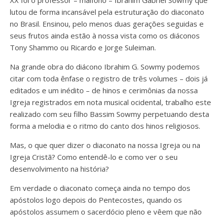
XX foi o professor – malfono – Ibrahim Gabriel Sowmy que
lutou de forma incansável pela estruturação do diaconato
no Brasil. Ensinou, pelo menos duas gerações seguidas e
seus frutos ainda estão à nossa vista como os diáconos
Tony Shammo ou Ricardo e Jorge Suleiman.
Na grande obra do diácono Ibrahim G. Sowmy podemos
citar com toda ênfase o registro de três volumes – dois já
editados e um inédito – de hinos e cerimônias da nossa
Igreja registrados em nota musical ocidental, trabalho este
realizado com seu filho Bassim Sowmy perpetuando desta
forma a melodia e o ritmo do canto dos hinos religiosos.
Mas, o que quer dizer o diaconato na nossa Igreja ou na
Igreja Cristã? Como entendê-lo e como ver o seu
desenvolvimento na história?
Em verdade o diaconato começa ainda no tempo dos
apóstolos logo depois do Pentecostes, quando os
apóstolos assumem o sacerdócio pleno e vêem que não