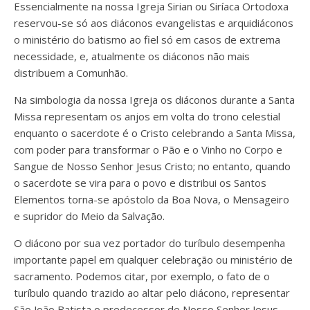
Essencialmente na nossa Igreja Sirian ou Siríaca Ortodoxa
reservou-se só aos diáconos evangelistas e arquidiáconos
o ministério do batismo ao fiel só em casos de extrema
necessidade, e, atualmente os diáconos não mais
distribuem a Comunhão.
Na simbologia da nossa Igreja os diáconos durante a Santa
Missa representam os anjos em volta do trono celestial
enquanto o sacerdote é o Cristo celebrando a Santa Missa,
com poder para transformar o Pão e o Vinho no Corpo e
Sangue de Nosso Senhor Jesus Cristo; no entanto, quando
o sacerdote se vira para o povo e distribui os Santos
Elementos torna-se apóstolo da Boa Nova, o Mensageiro
e supridor do Meio da Salvação.
O diácono por sua vez portador do turíbulo desempenha
importante papel em qualquer celebração ou ministério de
sacramento. Podemos citar, por exemplo, o fato de o
turíbulo quando trazido ao altar pelo diácono, representar
São João Batista o predecessor de Nosso Senhor Jesus