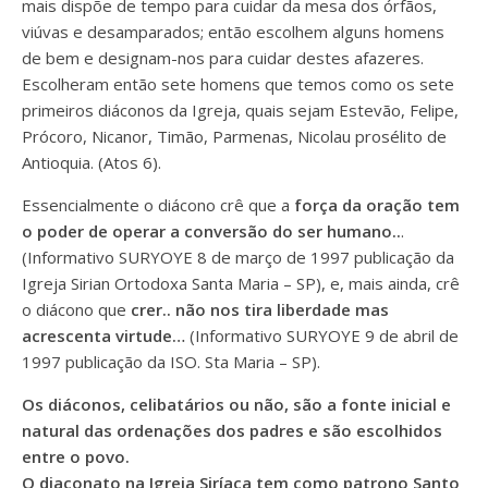
mais dispõe de tempo para cuidar da mesa dos órfãos,
viúvas e desamparados; então escolhem alguns homens
de bem e designam-nos para cuidar destes afazeres.
Escolheram então sete homens que temos como os sete
primeiros diáconos da Igreja, quais sejam Estevão, Felipe,
Prócoro, Nicanor, Timão, Parmenas, Nicolau prosélito de
Antioquia. (Atos 6).
Essencialmente o diácono crê que a
força da oração tem
o poder de operar a conversão do ser humano..
.
(Informativo SURYOYE 8 de março de 1997 publicação da
Igreja Sirian Ortodoxa Santa Maria – SP), e, mais ainda, crê
o diácono que
crer.. não nos tira liberdade mas
acrescenta virtude…
(Informativo SURYOYE 9 de abril de
1997 publicação da ISO. Sta Maria – SP).
Os diáconos, celibatários ou não, são a fonte inicial e
natural das ordenações dos padres e são escolhidos
entre o povo.
O diaconato na Igreja Siríaca tem como patrono Santo