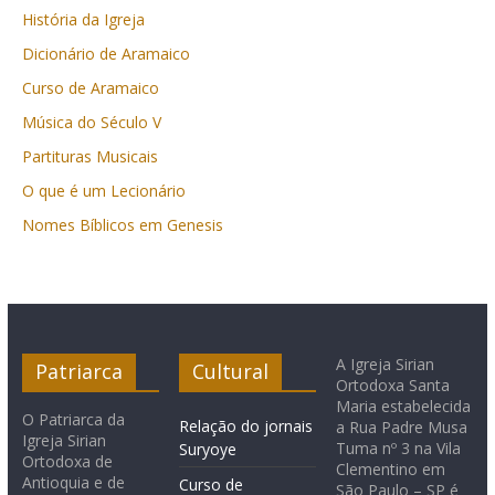
História da Igreja
Dicionário de Aramaico
Curso de Aramaico
Música do Século V
Partituras Musicais
O que é um Lecionário
Nomes Bíblicos em Genesis
A Igreja Sirian
Patriarca
Cultural
Ortodoxa Santa
Maria estabelecida
O Patriarca da
Relação do jornais
a Rua Padre Musa
Igreja Sirian
Tuma nº 3 na Vila
Suryoye
Ortodoxa de
Clementino em
Antioquia e de
Curso de
São Paulo – SP é