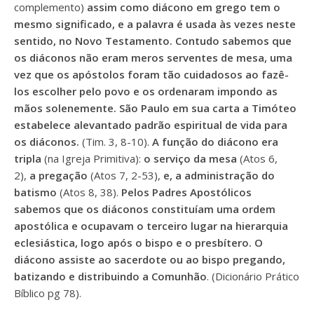
complemento)
assim como diácono em grego tem o
mesmo significado, e a palavra é usada às vezes neste
sentido, no Novo Testamento. Contudo sabemos que
os diáconos não eram meros serventes de mesa, uma
vez que os apóstolos foram tão cuidadosos ao fazê-
los escolher pelo povo e os ordenaram impondo as
mãos solenemente. São Paulo em sua carta a Timóteo
estabelece alevantado padrão espiritual de vida para
os diáconos.
(Tim. 3, 8-10).
A função do diácono era
tripla
(na Igreja Primitiva):
o serviço da mesa
(Atos 6,
2),
a pregação
(Atos 7, 2-53),
e, a administração do
batismo
(Atos 8, 38).
Pelos Padres Apostólicos
sabemos que os diáconos constituíam uma ordem
apostólica e ocupavam o terceiro lugar na hierarquia
eclesiástica, logo após o bispo e o presbítero. O
diácono assiste ao sacerdote ou ao bispo pregando,
batizando e distribuindo a Comunhão
. (Dicionário Prático
Bíblico pg 78).