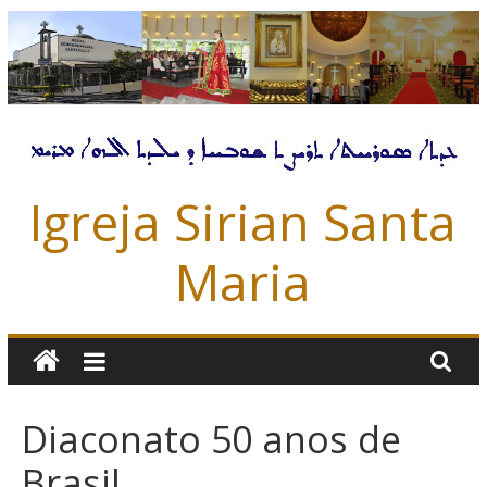
Pular
para
o
conteúdo
Igreja Sirian Santa
Maria
Diaconato 50 anos de
Brasil