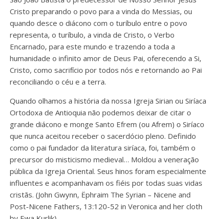
Cristo preparando o povo para a vinda do Messias, ou
quando desce o diácono com o turíbulo entre o povo
representa, o turíbulo, a vinda de Cristo, o Verbo
Encarnado, para este mundo e trazendo a toda a
humanidade o infinito amor de Deus Pai, oferecendo a Si,
Cristo, como sacrifício por todos nós e retornando ao Pai
reconciliando o céu e a terra.
Quando olhamos a história da nossa Igreja Sirian ou Siríaca
Ortodoxa de Antioquia não podemos deixar de citar o
grande diácono e monge Santo Efrem (ou Afrem) o Siríaco
que nunca aceitou receber o sacerdócio pleno. Definido
como o pai fundador da literatura siríaca, foi, também o
precursor do misticismo medieval… Moldou a veneração
pública da Igreja Oriental. Seus hinos foram especialmente
influentes e acompanhavam os fiéis por todas suas vidas
cristãs. (John Gwynn, Ëphraim The Syrian – Nicene and
Post-Nicene Fathers, 13:120-52 in Veronica and her cloth
by Ewa Kurlik).